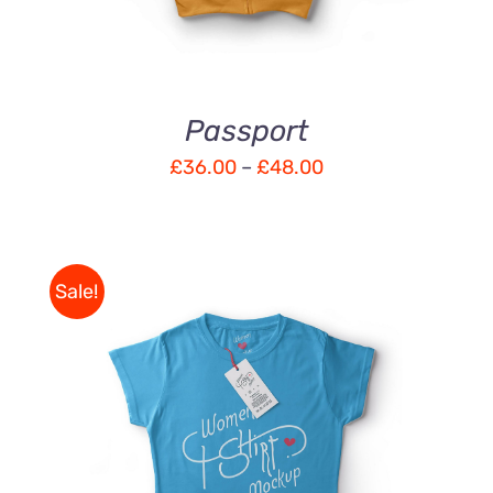
Passport
£
36.00
–
£
48.00
Sale!
DÉTAILS