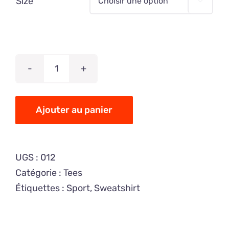
Size

quantité
de
Sweatshirt
Ajouter au panier
Sport
UGS :
012
Catégorie :
Tees
Étiquettes :
Sport
,
Sweatshirt