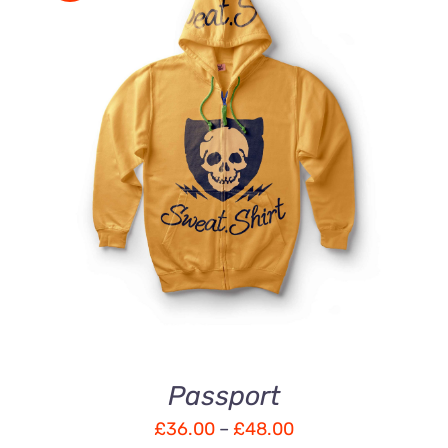
DÉTAILS
Passport
£
36.00
–
£
48.00