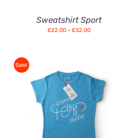
Sweatshirt Sport
£
22.00
–
£
32.00
Sale!
DÉTAILS