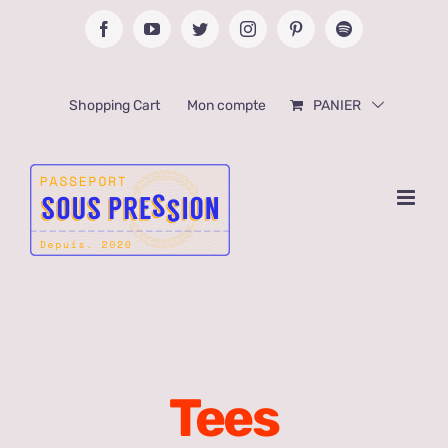
Passer
Facebook
YouTube
Twitter
Instagram
Pinterest
Spotify
au
contenu
Shopping Cart
Mon compte
PANIER
Tees