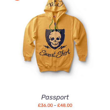
DÉTAILS
Passport
£
36.00
–
£
48.00