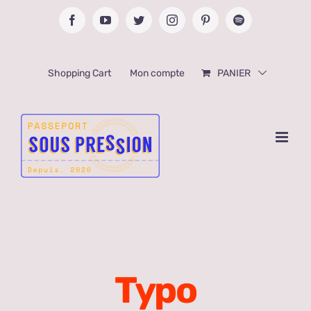
Passer
Facebook
YouTube
Twitter
Instagram
Pinterest
Spotify
au
contenu
Shopping Cart
Mon compte
PANIER
Typo