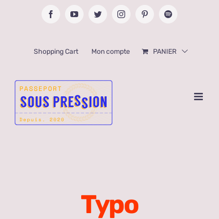
Passer
Facebook
YouTube
Twitter
Instagram
Pinterest
Spotify
au
contenu
Shopping Cart
Mon compte
PANIER
Typo