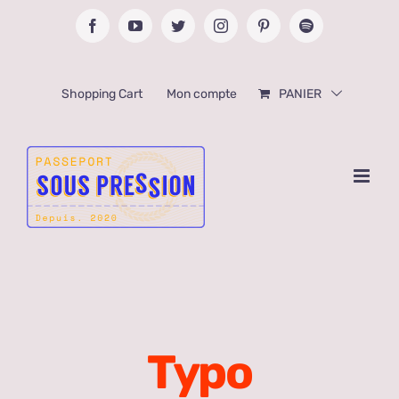
Passer
Facebook
YouTube
Twitter
Instagram
Pinterest
Spotify
au
contenu
Shopping Cart
Mon compte
PANIER
Typo