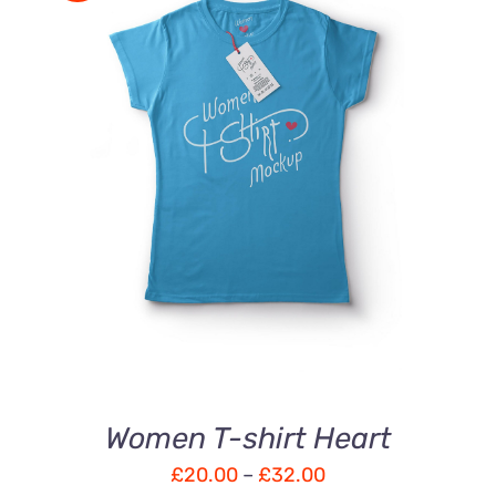
DÉTAILS
Women T-shirt Heart
£
20.00
–
£
32.00