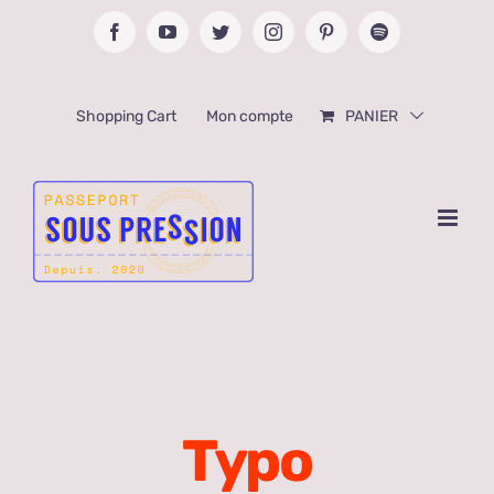
Passer
Facebook
YouTube
Twitter
Instagram
Pinterest
Spotify
au
contenu
Shopping Cart
Mon compte
PANIER
Typo