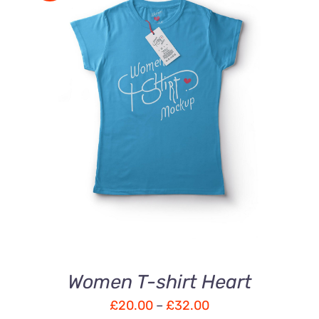
DÉTAILS
Women T-shirt Heart
£
20.00
–
£
32.00