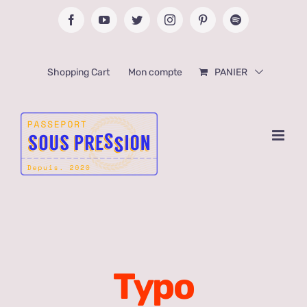
Passer
Facebook
YouTube
Twitter
Instagram
Pinterest
Spotify
au
contenu
Shopping Cart
Mon compte
PANIER
Typo