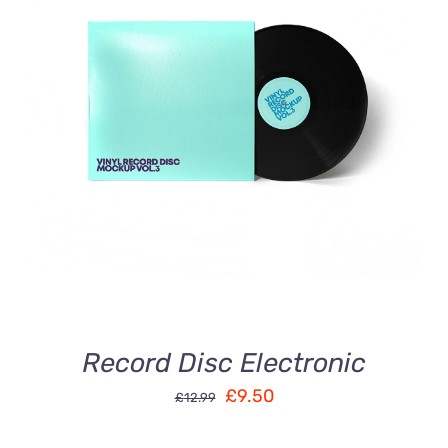
AJOUTER AU PANIER
/
DÉTAILS
Record Disc Electronic
£
9.50
£
12.99