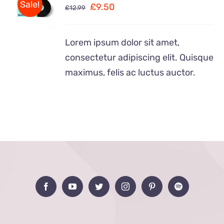
Sale!
£
9.50
£
12.99
PANIER
/
DÉTAILS
Lorem ipsum dolor sit amet,
consectetur adipiscing elit. Quisque
maximus, felis ac luctus auctor.